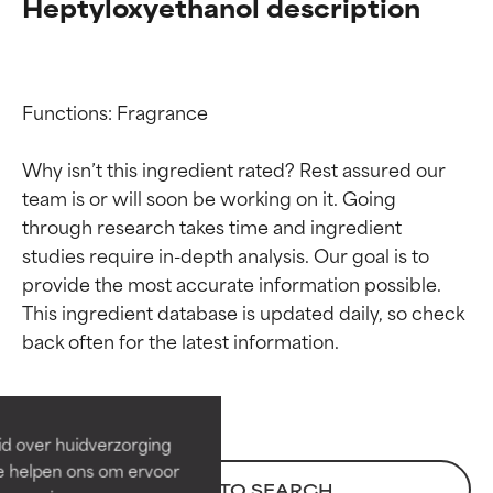
Heptyloxyethanol description
Functions: Fragrance

Why isn’t this ingredient rated? Rest assured our 
team is or will soon be working on it. Going 
through research takes time and ingredient 
studies require in-depth analysis. Our goal is to 
provide the most accurate information possible. 
Beoordelingen van
Beoordelingen van
This ingredient database is updated daily, so check 
ingrediënten
ingrediënten
BESTE
BESTE
Bewezen en ondersteund door
Bewezen en ondersteund door
id over huidverzorging
onafhankelijk onderzoek.
onafhankelijk onderzoek.
Ze helpen ons om ervoor
Uitstekend actief ingrediënt
Uitstekend actief ingrediënt
BACK TO SEARCH