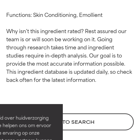
Functions: Skin Conditioning, Emollient

Why isn’t this ingredient rated? Rest assured our 
team is or will soon be working on it. Going 
through research takes time and ingredient 
studies require in-depth analysis. Our goal is to 
provide the most accurate information possible. 
This ingredient database is updated daily, so check 
Beoordelingen van
Beoordelingen van
ingrediënten
ingrediënten
BESTE
BESTE
Bewezen en ondersteund door
Bewezen en ondersteund door
id over huidverzorging
BACK TO SEARCH
onafhankelijk onderzoek.
onafhankelijk onderzoek.
Ze helpen ons om ervoor
Uitstekend actief ingrediënt
Uitstekend actief ingrediënt
e ervaring op onze
voor de meeste huidtypen of
voor de meeste huidtypen of
et onze partners kunnen