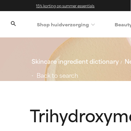
15% korting op summer essentials
Shop huidverzorging
Beaut
Skincare ingredient dictionary
Ne
Back to search
Trihydroxym