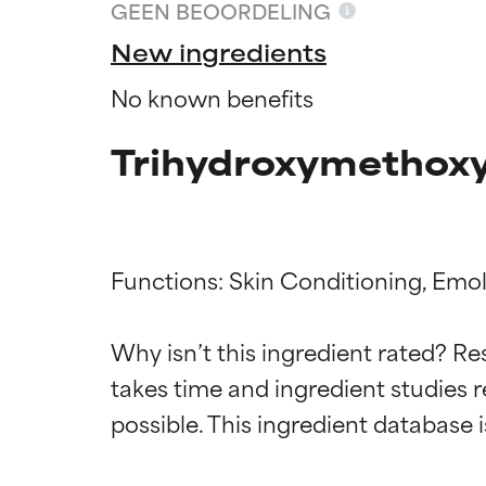
GEEN BEOORDELING
New ingredients
No known benefits
Trihydroxymethoxy
Functions: Skin Conditioning, Emoll
Why isn’t this ingredient rated? Re
Beoordel
Beoordel
takes time and ingredient studies r
BESTE
BESTE
Bewezen en onde
Bewezen en onde