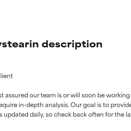
stearin description
ient

st assured our team is or will soon be working
ingen van ingrediënten
ingen van ingrediënten
equire in-depth analysis. Our goal is to provi
rsteund door onafhankelijk onderzoek. Uitstekend actief ingre
rsteund door onafhankelijk onderzoek. Uitstekend actief ingre