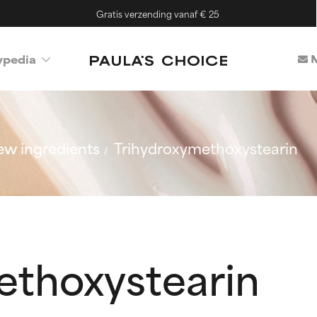
Gratis verzending vanaf € 25
M
ypedia
w ingredients
Trihydroxymethoxystearin
ethoxystearin