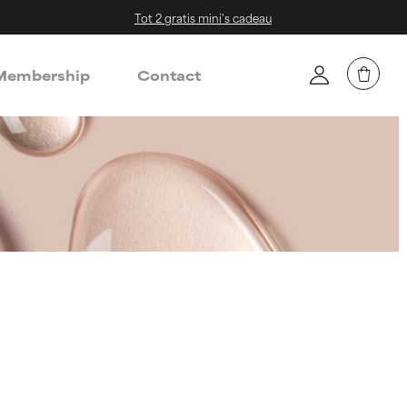
Tot 2 gratis mini's cadeau
embership
Contact