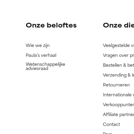
ingrediënt nog niet beoordeeld omdat we het onderzoek ernaar 
ingrediënt nog niet beoordeeld omdat we het onderzoek ernaar 
n.
n.
Onze beloftes
Onze di
Wie we zijn
Veelgestelde 
Paula's verhaal
Vragen over p
Wetenschappelijke
Bestellen & be
adviesraad
Verzending & l
Retourneren
Internationale
Verkooppunte
Affiliate part
Contact
Pers