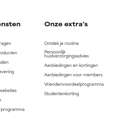
nog niet
nog niet
ensten
Onze extra's
vragen
Ontdek je routine
Persoonlijk
roducten
huidverzorgingsadvies
talen
Aanbiedingen en kortingen
evering
Aanbiedingen voor members
Vriendenvoordeelprogramma
 websites
Studentenkorting
n
nerprogramma