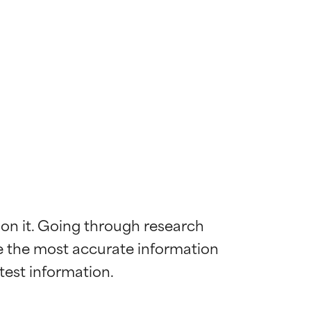
 on it. Going through research 
de the most accurate information 
diënt voor de
diënt voor de