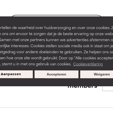
en of huidproblemen.
en of huidproblemen.
de textuur, stabiliteit of doordringbaarheid van een formule te 
de textuur, stabiliteit of doordringbaarheid van een formule te 
BACK TO SEARCH
tellen de waarheid over huidverzorging en over onze cookies. 
D
D
 ons om ervoor te zorgen dat je de beste ervaring op onze web
irriterend maar kan esthetische, stabiliteits- of andere problem
irriterend maar kan esthetische, stabiliteits- of andere problem
t. Samen met onze partners kunnen we advertenties afstemmen o
eperken.
eperken.
nlijke interesses. Cookies stellen sociale media ook in staat om j
s used to assess ingredients in this dictionary. Regulations regar
etgedrag voor andere doeleinden te gebruiken. Ze helpen ons o
pen hoe onze site wordt gebruikt. Door op "Alle cookies accepter
n, stemt u in met ons gebruik van cookies.
Cookieverklaring
tatie is aanwezig. Het risico wordt vergroot als het gecombineer
tatie is aanwezig. Het risico wordt vergroot als het gecombineer
tische ingrediënten.
tische ingrediënten.
Aanpassen
Accepteren
Weigeren
Exclusieve aanbiedingen voor
members
ntsteking, droogheid, enz. veroorzaken. Kan in sommige gevallen 
ntsteking, droogheid, enz. veroorzaken. Kan in sommige gevallen 
ver het algemeen is bewezen dat het meer kwaad dan goed doet
ver het algemeen is bewezen dat het meer kwaad dan goed doet
ORDELING
ORDELING