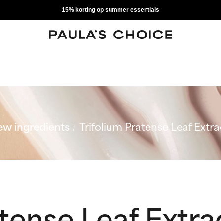
15% korting op summer essentials
w ingredients
Trifolium Pratense Leaf Extra
atense Leaf Extra