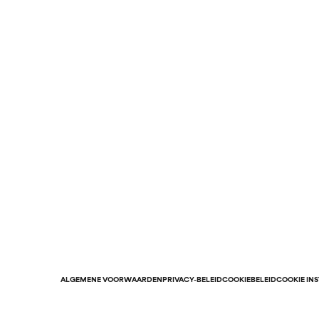
ALGEMENE VOORWAARDEN
PRIVACY-BELEID
COOKIEBELEID
COOKIE IN