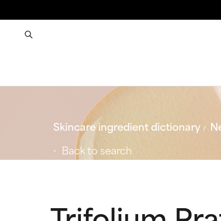
Skincare ingredient dictionary
Ne
Back to search
Trifolium Pr