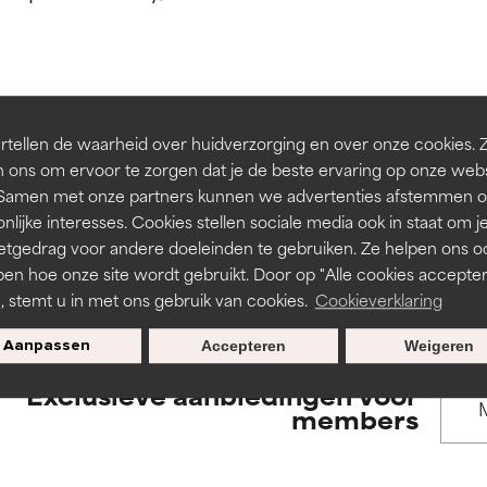
rsteund door onafhankelijk onderzoek. Uitstekend actief ingre
rsteund door onafhankelijk onderzoek. Uitstekend actief ingre
en of huidproblemen.
en of huidproblemen.
de textuur, stabiliteit of doordringbaarheid van een formule te 
de textuur, stabiliteit of doordringbaarheid van een formule te 
BACK TO SEARCH
tellen de waarheid over huidverzorging en over onze cookies. 
D
D
 ons om ervoor te zorgen dat je de beste ervaring op onze web
irriterend maar kan esthetische, stabiliteits- of andere problem
irriterend maar kan esthetische, stabiliteits- of andere problem
t. Samen met onze partners kunnen we advertenties afstemmen o
eperken.
eperken.
nlijke interesses. Cookies stellen sociale media ook in staat om j
etgedrag voor andere doeleinden te gebruiken. Ze helpen ons o
s used to assess ingredients in this dictionary. Regulations regar
pen hoe onze site wordt gebruikt. Door op "Alle cookies accepter
n, stemt u in met ons gebruik van cookies.
Cookieverklaring
tatie is aanwezig. Het risico wordt vergroot als het gecombineer
tatie is aanwezig. Het risico wordt vergroot als het gecombineer
tische ingrediënten.
tische ingrediënten.
Aanpassen
Accepteren
Weigeren
Exclusieve aanbiedingen voor
ntsteking, droogheid, enz. veroorzaken. Kan in sommige gevallen 
ntsteking, droogheid, enz. veroorzaken. Kan in sommige gevallen 
members
ver het algemeen is bewezen dat het meer kwaad dan goed doet
ver het algemeen is bewezen dat het meer kwaad dan goed doet
ORDELING
ORDELING