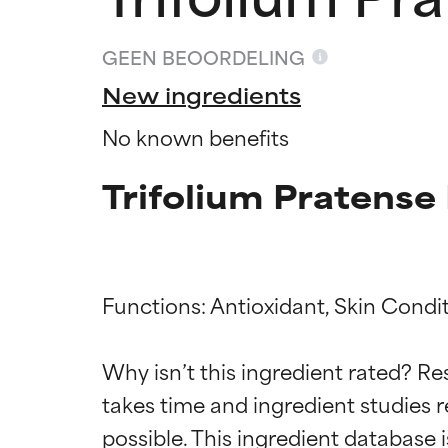
GEEN BEOORDELING
New ingredients
No known benefits
Trifolium Pratense 
Functions: Antioxidant, Skin Condit
Beoordel
Beoordel
Why isn’t this ingredient rated? Re
takes time and ingredient studies r
BESTE
BESTE