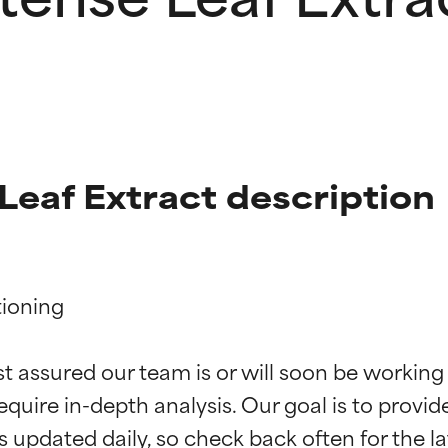
Leaf Extract description
ioning

ingen van ingrediënten
ingen van ingrediënten
st assured our team is or will soon be working
equire in-depth analysis. Our goal is to provi