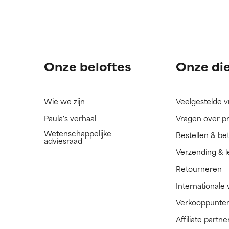
ingrediënt nog niet beoordeeld omdat we het onderzoek ernaar 
ingrediënt nog niet beoordeeld omdat we het onderzoek ernaar 
n.
n.
Onze beloftes
Onze di
Wie we zijn
Veelgestelde 
Paula's verhaal
Vragen over p
Wetenschappelijke
Bestellen & be
adviesraad
Verzending & l
Retourneren
Internationale
Verkooppunte
Affiliate part