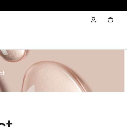
ct
ct