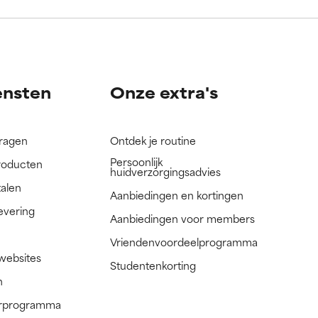
nog niet
nog niet
ensten
Onze extra's
vragen
Ontdek je routine
Persoonlijk
roducten
huidverzorgingsadvies
talen
Aanbiedingen en kortingen
evering
Aanbiedingen voor members
Vriendenvoordeelprogramma
 websites
Studentenkorting
n
nerprogramma