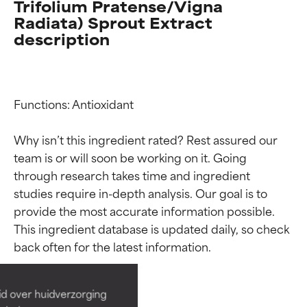
Trifolium Pratense/Vigna
Radiata) Sprout Extract
description
Functions: Antioxidant

Why isn’t this ingredient rated? Rest assured our 
team is or will soon be working on it. Going 
through research takes time and ingredient 
studies require in-depth analysis. Our goal is to 
Beoordelingen van
Beoordelingen van
provide the most accurate information possible. 
This ingredient database is updated daily, so check 
ingrediënten
ingrediënten
BESTE
BESTE
Bewezen en ondersteund door
Bewezen en ondersteund door
id over huidverzorging