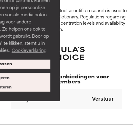
huidproblemen.
huidproblemen.
en op je persoonlijke
Peer-reviewed, substantiated scientific research is used to
len sociale media ook in
assess ingredients in this dictionary. Regulations regarding
GOED
GOED
rag voor andere
constraints, permitted concentration levels and availability
Noodzakelijk om de textuur,
Noodzakelijk om de textuur,
. Ze helpen ons ook te
vary by country and region.
stabiliteit of doordringbaarheid
stabiliteit of doordringbaarheid
 wordt gebruikt. Door op
van een formule te verbeteren.
van een formule te verbeteren.
 te klikken, stemt u in
kies.
Cookieverklaring
GEMIDDELD
GEMIDDELD
Doorgaans niet-irriterend maar
Doorgaans niet-irriterend maar
assen
kan esthetische, stabiliteits- of
kan esthetische, stabiliteits- of
andere problemen hebben die
andere problemen hebben die
Exclusieve aanbiedingen voor
eren
het nut ervan beperken.
het nut ervan beperken.
members
teren
SLECHT
SLECHT
Verstuur
De kans op irritatie is aanwezig.
De kans op irritatie is aanwezig.
Het risico wordt vergroot als
Het risico wordt vergroot als
het gecombineerd wordt met
het gecombineerd wordt met
andere problematische
andere problematische
ingrediënten.
ingrediënten.