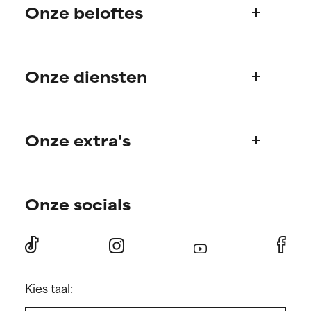
Onze beloftes
SLECHTSTE
SLECHTSTE
Kan irritatie, ontsteking,
Kan irritatie, ontsteking,
Wie we zijn
droogheid, enz. veroorzaken.
droogheid, enz. veroorzaken.
Kan in sommige gevallen
Kan in sommige gevallen
Onze diensten
Paula's verhaal
voordelen bieden, maar over
voordelen bieden, maar over
Wetenschappelijke adviesraad
het algemeen is bewezen dat
het algemeen is bewezen dat
het meer kwaad dan goed doet.
het meer kwaad dan goed doet.
Veelgestelde vragen
Onze extra's
Vragen over producten
GEEN BEOORDELING
GEEN BEOORDELING
Bestellen & betalen
We hebben dit ingrediënt nog
We hebben dit ingrediënt nog
Ontdek je routine
niet beoordeeld omdat we het
niet beoordeeld omdat we het
Verzending & levering
onderzoek ernaar nog niet
onderzoek ernaar nog niet
Onze socials
Persoonlijk huidverzorgingsadvies
Retourneren
hebben bekeken.
hebben bekeken.
Aanbiedingen en kortingen
Internationale websites
Aanbiedingen voor members
Verkooppunten
Vriendenvoordeelprogramma
Affiliate partnerprogramma
Kies taal:
Studentenkorting
Contact