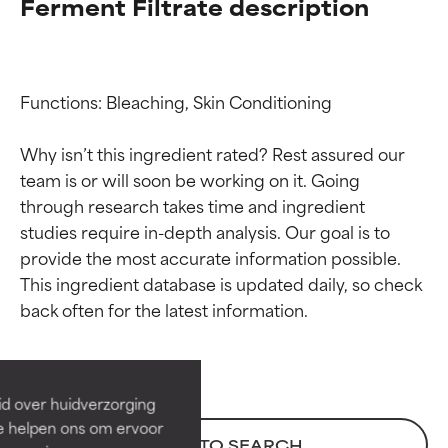
Ferment Filtrate description
Functions: Bleaching, Skin Conditioning

Why isn’t this ingredient rated? Rest assured our 
team is or will soon be working on it. Going 
through research takes time and ingredient 
studies require in-depth analysis. Our goal is to 
provide the most accurate information possible. 
Beoordelingen van
Beoordelingen van
This ingredient database is updated daily, so check 
ingrediënten
ingrediënten
BESTE
BESTE
Bewezen en ondersteund door
Bewezen en ondersteund door
id over huidverzorging
onafhankelijk onderzoek.
onafhankelijk onderzoek.
Ze helpen ons om ervoor
Uitstekend actief ingrediënt
Uitstekend actief ingrediënt
BACK TO SEARCH