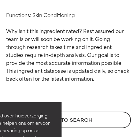
Functions: Skin Conditioning

Why isn’t this ingredient rated? Rest assured our 
team is or will soon be working on it. Going 
through research takes time and ingredient 
studies require in-depth analysis. Our goal is to 
provide the most accurate information possible. 
This ingredient database is updated daily, so check 
Beoordelingen van
Beoordelingen van
ingrediënten
ingrediënten
BESTE
BESTE
Bewezen en ondersteund door
Bewezen en ondersteund door
id over huidverzorging
BACK TO SEARCH
onafhankelijk onderzoek.
onafhankelijk onderzoek.
Ze helpen ons om ervoor
Uitstekend actief ingrediënt
Uitstekend actief ingrediënt
e ervaring op onze
voor de meeste huidtypen of
voor de meeste huidtypen of