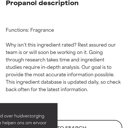
Propanol description
Functions: Fragrance

Why isn’t this ingredient rated? Rest assured our 
team is or will soon be working on it. Going 
through research takes time and ingredient 
studies require in-depth analysis. Our goal is to 
provide the most accurate information possible. 
Beoordelingen van
Beoordelingen van
This ingredient database is updated daily, so check 
ingrediënten
ingrediënten
BESTE
BESTE
Bewezen en ondersteund door
Bewezen en ondersteund door
id over huidverzorging
onafhankelijk onderzoek.
onafhankelijk onderzoek.
Ze helpen ons om ervoor
Uitstekend actief ingrediënt
Uitstekend actief ingrediënt
BACK TO SEARCH