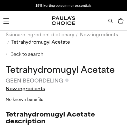
15% korting op summer essentials
Skincare ingredient dictionary
New ingredients
Tetrahydromugyl Acetate
Back to search
Tetrahydromugyl Acetate
GEEN BEOORDELING
New ingredients
No known benefits
Tetrahydromugyl Acetate
description