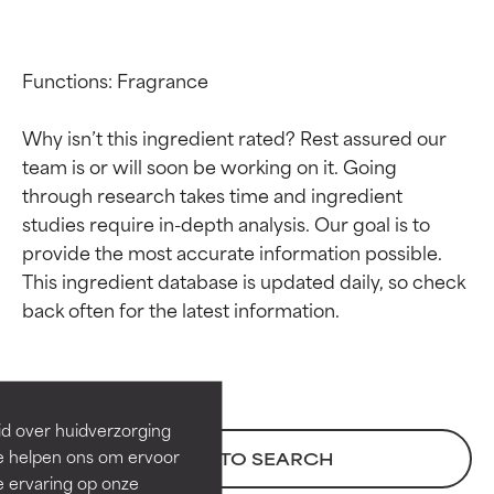
Functions: Fragrance

Why isn’t this ingredient rated? Rest assured our 
team is or will soon be working on it. Going 
through research takes time and ingredient 
studies require in-depth analysis. Our goal is to 
provide the most accurate information possible. 
This ingredient database is updated daily, so check 
Beoordelingen van
Beoordelingen van
ingrediënten
ingrediënten
BESTE
BESTE
Bewezen en ondersteund door
Bewezen en ondersteund door
id over huidverzorging
onafhankelijk onderzoek.
onafhankelijk onderzoek.
Ze helpen ons om ervoor
BACK TO SEARCH
Uitstekend actief ingrediënt
Uitstekend actief ingrediënt
e ervaring op onze