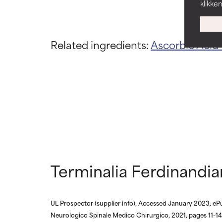
klikke
De kans op irri
De kans op irri
andere problema
andere problema
SLECHTSTE
SLECHTSTE
Related ingredients:
Ascorbic Acid
Kan irritatie, o
Kan irritatie, o
bieden, maar o
bieden, maar o
GEEN BEO
GEEN BEO
We hebben dit 
We hebben dit 
hebben bekeke
hebben bekeke
Terminalia Ferdinandia
UL Prospector (supplier info), Accessed January 2023, eP
Neurologico Spinale Medico Chirurgico, 2021, pages 11-14