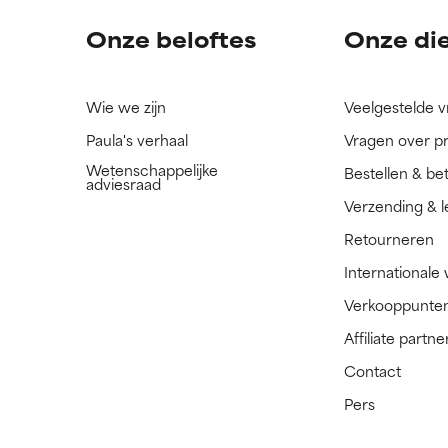
Onze beloftes
Onze di
Wie we zijn
Veelgestelde 
Paula's verhaal
Vragen over p
Wetenschappelijke
Bestellen & be
adviesraad
Verzending & l
Retourneren
Internationale
Verkooppunte
Affiliate part
Contact
Pers