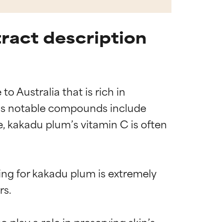
ract description
 Australia that is rich in 
ct’s notable compounds include 
se, kakadu plum’s vitamin C is often 
ng for kakadu plum is extremely 
s.

play a role in preserving skin’s 