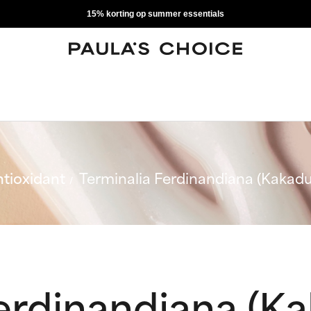
15% korting op summer essentials
tioxidant
Terminalia Ferdinandiana (Kakadu
erdinandiana (K