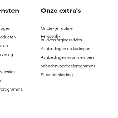
ensten
Onze extra's
vragen
Ontdek je routine
Persoonlijk
roducten
huidverzorgingsadvies
talen
Aanbiedingen en kortingen
evering
Aanbiedingen voor members
Vriendenvoordeelprogramma
 websites
Studentenkorting
n
nerprogramma