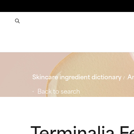
Skincare ingredient dictionary
An
Back to search
Terminalia F