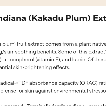
ndiana (Kakadu Plum) Ext
lum) fruit extract comes from a plant native to
ng/skin-soothing benefits. Some of this extra
C), α-tocopherol (vitamin E), and lutein. Of the
ntial skin-brightening effects.

radical-=TDF absorbance capacity (ORAC) rati
defense for skin against environmental stressor
uggested _Terminalia ferdinandiana_ may also 