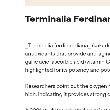
Terminalia Ferdina
_Terminalia ferdinandiana_ (kakadu p
antioxidants that provide anti-agi
gallic acid, ascorbic acid (vitamin 
highlighted for its potency and pote
Researchers point out the oxygen 
high, indicating it provides strong 
A 2021 study (conducted on mice) s