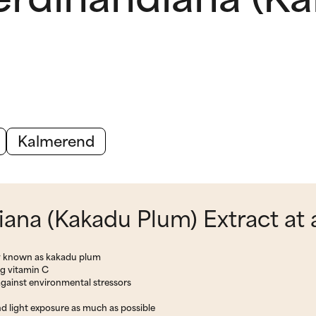
Kalmerend
iana (Kakadu Plum) Extract at 
ly known as kakadu plum
ng vitamin C
gainst environmental stressors
nd light exposure as much as possible