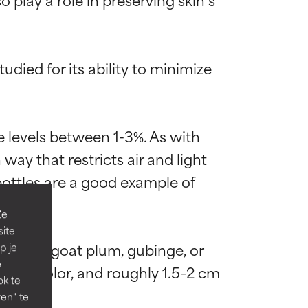
died for its ability to minimize 
diënt voor de
diënt voor de
 levels between 1-3%. As with 
ay that restricts air and light 
ottles are a good example of 
verbeteren.
verbeteren.
Ze
site
by billy goat plum, gubinge, or 
en hebben die
en hebben die
p je
e
en in color, and roughly 1.5–2 cm 
ok te
en" te