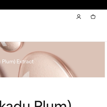
 Plum) Extract
akadu Plum)