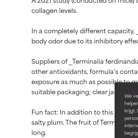
collagen levels.

Beoordel
Beoordel
In a completely different capacity, 
body odor due to its inhibitory eff
BESTE
BESTE
Bewezen en onde
Bewezen en onde
Suppliers of _Terminalia ferdinan
meeste huidtyp
meeste huidtyp
other antioxidants, formula’s contai
GOED
GOED
exposure as much as possible to ma
Noodzakelijk om 
Noodzakelijk om 
suitable packaging; clear jars are not
We ver
GEMIDDEL
GEMIDDEL
helpen
Fun fact: In addition to this extra
Doorgaans niet-
Doorgaans niet-
krijg
het nut ervan b
het nut ervan b
persoo
salty plum. The fruit of Terminalia
intern
SLECHT
SLECHT
begrij