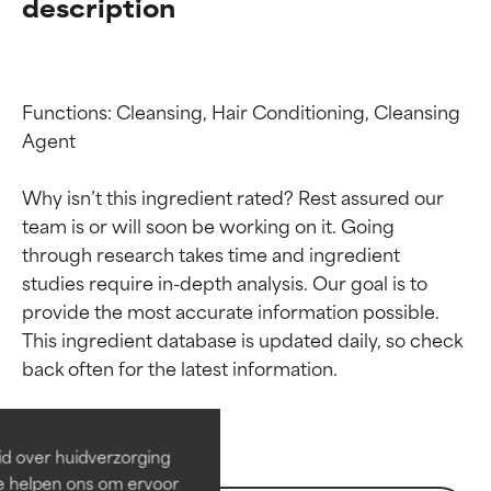
description
Functions: Cleansing, Hair Conditioning, Cleansing 
Agent

Why isn’t this ingredient rated? Rest assured our 
team is or will soon be working on it. Going 
through research takes time and ingredient 
studies require in-depth analysis. Our goal is to 
provide the most accurate information possible. 
Beoordelingen van
Beoordelingen van
This ingredient database is updated daily, so check 
ingrediënten
ingrediënten
BESTE
BESTE
Bewezen en ondersteund door
Bewezen en ondersteund door
id over huidverzorging
onafhankelijk onderzoek.
onafhankelijk onderzoek.
Ze helpen ons om ervoor