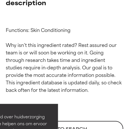
description
Functions: Skin Conditioning

Why isn’t this ingredient rated? Rest assured our 
team is or will soon be working on it. Going 
through research takes time and ingredient 
studies require in-depth analysis. Our goal is to 
provide the most accurate information possible. 
Beoordelingen van
Beoordelingen van
This ingredient database is updated daily, so check 
ingrediënten
ingrediënten
BESTE
BESTE
Bewezen en ondersteund door
Bewezen en ondersteund door
id over huidverzorging
onafhankelijk onderzoek.
onafhankelijk onderzoek.
Ze helpen ons om ervoor
Uitstekend actief ingrediënt
Uitstekend actief ingrediënt
BACK TO SEARCH