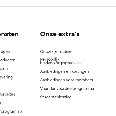
nog niet
nog niet
ensten
Onze extra's
vragen
Ontdek je routine
Persoonlijk
roducten
huidverzorgingsadvies
talen
Aanbiedingen en kortingen
evering
Aanbiedingen voor members
Vriendenvoordeelprogramma
 websites
Studentenkorting
n
nerprogramma