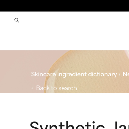
Skincare ingredient dictionary
Ne
Back to search
Synthetic J