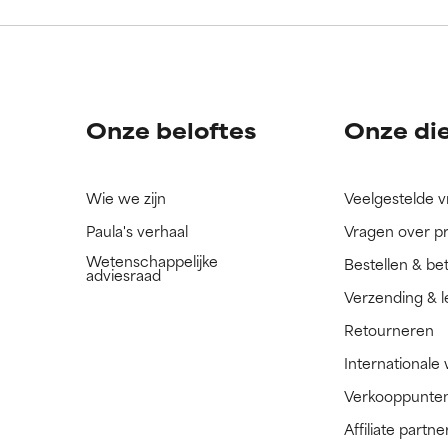
ingrediënt nog niet beoordeeld omdat we het onderzoek ernaar 
ingrediënt nog niet beoordeeld omdat we het onderzoek ernaar 
n.
n.
Onze beloftes
Onze di
Wie we zijn
Veelgestelde 
Paula's verhaal
Vragen over p
Wetenschappelijke
Bestellen & be
adviesraad
Verzending & l
Retourneren
Internationale
Verkooppunte
Affiliate part