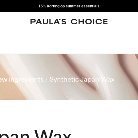
15% korting op summer essentials
w ingredients
Synthetic Japan Wax
apan Wax