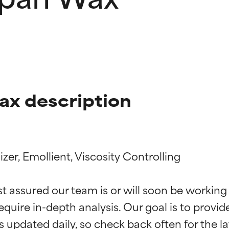
ax description
zer, Emollient, Viscosity Controlling

ingen van ingrediënten
ingen van ingrediënten
st assured our team is or will soon be working
equire in-depth analysis. Our goal is to provi