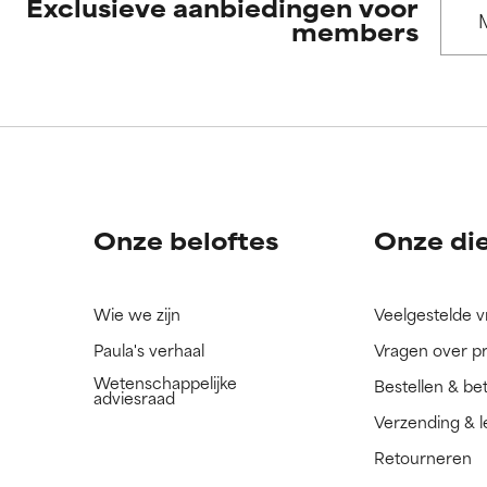
Exclusieve aanbiedingen voor
members
ORDELING
ORDELING
ingrediënt nog niet beoordeeld omdat we het onderzoek ernaar 
ingrediënt nog niet beoordeeld omdat we het onderzoek ernaar 
n.
n.
Onze beloftes
Onze di
Wie we zijn
Veelgestelde 
Paula's verhaal
Vragen over p
Wetenschappelijke
Bestellen & be
adviesraad
Verzending & l
Retourneren