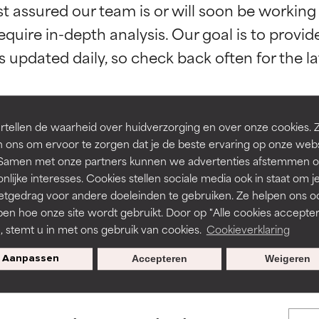
st assured our team is or will soon be working
equire in-depth analysis. Our goal is to provi
rsteund door onafhankelijk onderzoek. Uitstekend actief ingre
rsteund door onafhankelijk onderzoek. Uitstekend actief ingre
en of huidproblemen.
en of huidproblemen.
de textuur, stabiliteit of doordringbaarheid van een formule te 
de textuur, stabiliteit of doordringbaarheid van een formule te 
tellen de waarheid over huidverzorging en over onze cookies. 
D
D
 ons om ervoor te zorgen dat je de beste ervaring op onze web
BACK TO SEARCH
irriterend maar kan esthetische, stabiliteits- of andere problem
irriterend maar kan esthetische, stabiliteits- of andere problem
t. Samen met onze partners kunnen we advertenties afstemmen o
eperken.
eperken.
nlijke interesses. Cookies stellen sociale media ook in staat om j
etgedrag voor andere doeleinden te gebruiken. Ze helpen ons o
pen hoe onze site wordt gebruikt. Door op "Alle cookies accepter
n, stemt u in met ons gebruik van cookies.
Cookieverklaring
tatie is aanwezig. Het risico wordt vergroot als het gecombineer
tatie is aanwezig. Het risico wordt vergroot als het gecombineer
s used to assess ingredients in this dictionary. Regulations regar
tische ingrediënten.
tische ingrediënten.
Aanpassen
Accepteren
Weigeren
ntsteking, droogheid, enz. veroorzaken. Kan in sommige gevallen 
ntsteking, droogheid, enz. veroorzaken. Kan in sommige gevallen 
ver het algemeen is bewezen dat het meer kwaad dan goed doet
ver het algemeen is bewezen dat het meer kwaad dan goed doet