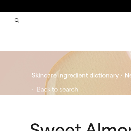
Skincare ingredient dictionary
Ne
Back to search
Sweet Almon