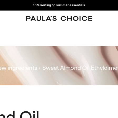
15% korting op summer essentials
w ingredients
Sweet Almond Oil Ethyldime
d Oil