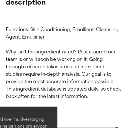
description
Functions: Skin Conditioning, Emollient, Cleansing 
Agent, Emulsifier

Why isn’t this ingredient rated? Rest assured our 
team is or will soon be working on it. Going 
through research takes time and ingredient 
studies require in-depth analysis. Our goal is to 
provide the most accurate information possible. 
Beoordelingen van
Beoordelingen van
This ingredient database is updated daily, so check 
ingrediënten
ingrediënten
BESTE
BESTE
Bewezen en ondersteund door
Bewezen en ondersteund door
id over huidverzorging
onafhankelijk onderzoek.
onafhankelijk onderzoek.
Ze helpen ons om ervoor