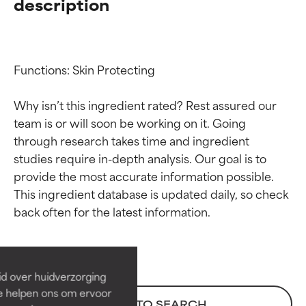
description
Functions: Skin Protecting

Why isn’t this ingredient rated? Rest assured our 
team is or will soon be working on it. Going 
through research takes time and ingredient 
studies require in-depth analysis. Our goal is to 
provide the most accurate information possible. 
Beoordelingen van
Beoordelingen van
This ingredient database is updated daily, so check 
ingrediënten
ingrediënten
BESTE
BESTE
Bewezen en ondersteund door
Bewezen en ondersteund door
id over huidverzorging
onafhankelijk onderzoek.
onafhankelijk onderzoek.
Ze helpen ons om ervoor
BACK TO SEARCH
Uitstekend actief ingrediënt
Uitstekend actief ingrediënt