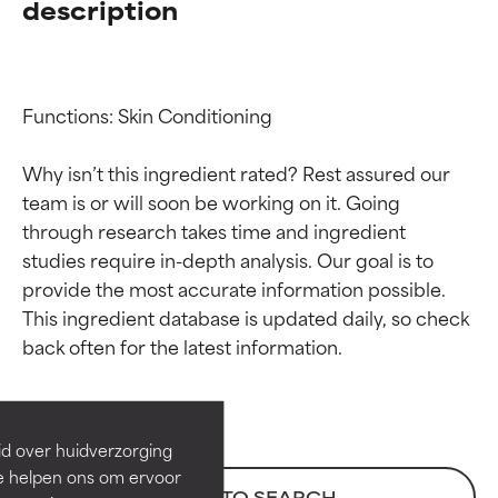
description
Functions: Skin Conditioning

Why isn’t this ingredient rated? Rest assured our 
team is or will soon be working on it. Going 
through research takes time and ingredient 
studies require in-depth analysis. Our goal is to 
provide the most accurate information possible. 
Beoordelingen van
Beoordelingen van
This ingredient database is updated daily, so check 
ingrediënten
ingrediënten
BESTE
BESTE
Bewezen en ondersteund door
Bewezen en ondersteund door
id over huidverzorging
onafhankelijk onderzoek.
onafhankelijk onderzoek.
Ze helpen ons om ervoor
Uitstekend actief ingrediënt
Uitstekend actief ingrediënt
BACK TO SEARCH