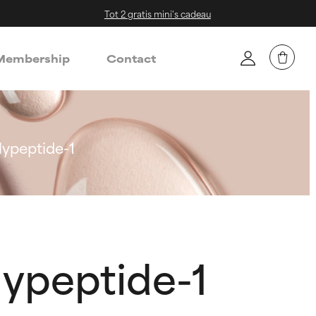
Tot 2 gratis mini's cadeau
embership
Contact
lypeptide-1
lypeptide-1