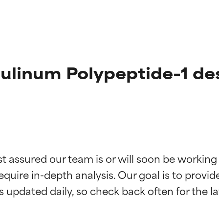
ulinum Polypeptide-1 de
st assured our team is or will soon be working
ingen van ingrediënten
ingen van ingrediënten
equire in-depth analysis. Our goal is to provi
rsteund door onafhankelijk onderzoek. Uitstekend actief ingre
rsteund door onafhankelijk onderzoek. Uitstekend actief ingre