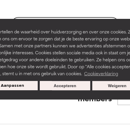
en of huidproblemen.
en of huidproblemen.
de textuur, stabiliteit of doordringbaarheid van een formule te 
de textuur, stabiliteit of doordringbaarheid van een formule te 
BACK TO SEARCH
tellen de waarheid over huidverzorging en over onze cookies. 
D
D
 ons om ervoor te zorgen dat je de beste ervaring op onze web
irriterend maar kan esthetische, stabiliteits- of andere problem
irriterend maar kan esthetische, stabiliteits- of andere problem
t. Samen met onze partners kunnen we advertenties afstemmen o
eperken.
eperken.
nlijke interesses. Cookies stellen sociale media ook in staat om j
s used to assess ingredients in this dictionary. Regulations regar
etgedrag voor andere doeleinden te gebruiken. Ze helpen ons o
pen hoe onze site wordt gebruikt. Door op "Alle cookies accepter
n, stemt u in met ons gebruik van cookies.
Cookieverklaring
tatie is aanwezig. Het risico wordt vergroot als het gecombineer
tatie is aanwezig. Het risico wordt vergroot als het gecombineer
tische ingrediënten.
tische ingrediënten.
Aanpassen
Accepteren
Weigeren
Exclusieve aanbiedingen voor
members
ntsteking, droogheid, enz. veroorzaken. Kan in sommige gevallen 
ntsteking, droogheid, enz. veroorzaken. Kan in sommige gevallen 
ver het algemeen is bewezen dat het meer kwaad dan goed doet
ver het algemeen is bewezen dat het meer kwaad dan goed doet
ORDELING
ORDELING