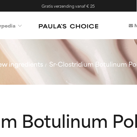
Gratis verzending vanaf € 25
M
ypedia
w ingredients
Sr-Clostridium Botulinum Po
um Botulinum Po