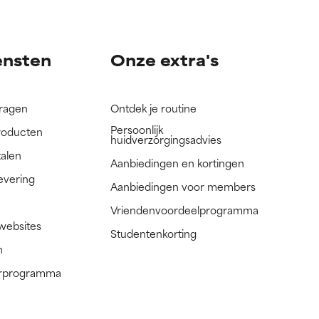
nog niet
nog niet
ensten
Onze extra's
vragen
Ontdek je routine
Persoonlijk
roducten
huidverzorgingsadvies
talen
Aanbiedingen en kortingen
evering
Aanbiedingen voor members
Vriendenvoordeelprogramma
 websites
Studentenkorting
n
nerprogramma