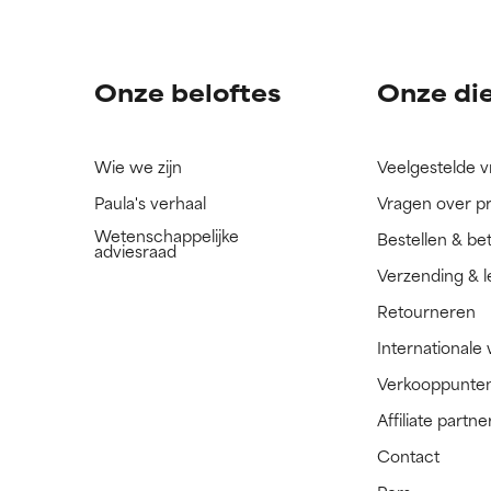
ingrediënt nog niet beoordeeld omdat we het onderzoek ernaar 
ingrediënt nog niet beoordeeld omdat we het onderzoek ernaar 
n.
n.
Onze beloftes
Onze di
Wie we zijn
Veelgestelde 
Paula's verhaal
Vragen over p
Wetenschappelijke
Bestellen & be
adviesraad
Verzending & l
Retourneren
Internationale
Verkooppunte
Affiliate part
Contact