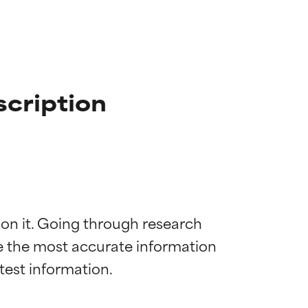
scription
 on it. Going through research 
de the most accurate information 
diënt voor de
diënt voor de