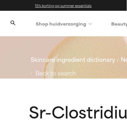
15% korting op summer essentials
Shop huidverzorging
Beaut
Skincare ingredient dictionary
Ne
Back to search
Sr-Clostridi