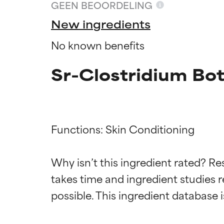
GEEN BEOORDELING
New ingredients
No known benefits
Sr-Clostridium Bot
Functions: Skin Conditioning

Why isn’t this ingredient rated? Re
Beoordel
Beoordel
takes time and ingredient studies r
BESTE
BESTE
Bewezen en onde
Bewezen en onde