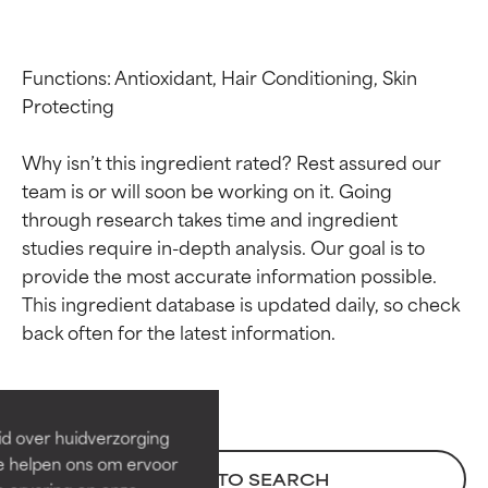
Functions: Antioxidant, Hair Conditioning, Skin 
Protecting

Why isn’t this ingredient rated? Rest assured our 
team is or will soon be working on it. Going 
through research takes time and ingredient 
studies require in-depth analysis. Our goal is to 
provide the most accurate information possible. 
Beoordelingen van
Beoordelingen van
This ingredient database is updated daily, so check 
ingrediënten
ingrediënten
BESTE
BESTE
Bewezen en ondersteund door
Bewezen en ondersteund door
id over huidverzorging
onafhankelijk onderzoek.
onafhankelijk onderzoek.
Ze helpen ons om ervoor
BACK TO SEARCH
Uitstekend actief ingrediënt
Uitstekend actief ingrediënt