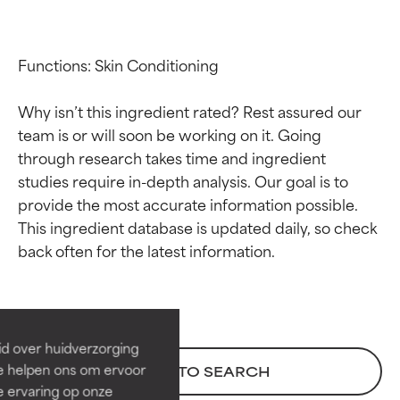
Functions: Skin Conditioning

Why isn’t this ingredient rated? Rest assured our 
team is or will soon be working on it. Going 
through research takes time and ingredient 
studies require in-depth analysis. Our goal is to 
provide the most accurate information possible. 
This ingredient database is updated daily, so check 
Beoordelingen van
Beoordelingen van
ingrediënten
ingrediënten
BESTE
BESTE
Bewezen en ondersteund door
Bewezen en ondersteund door
id over huidverzorging
onafhankelijk onderzoek.
onafhankelijk onderzoek.
Ze helpen ons om ervoor
BACK TO SEARCH
Uitstekend actief ingrediënt
Uitstekend actief ingrediënt
e ervaring op onze