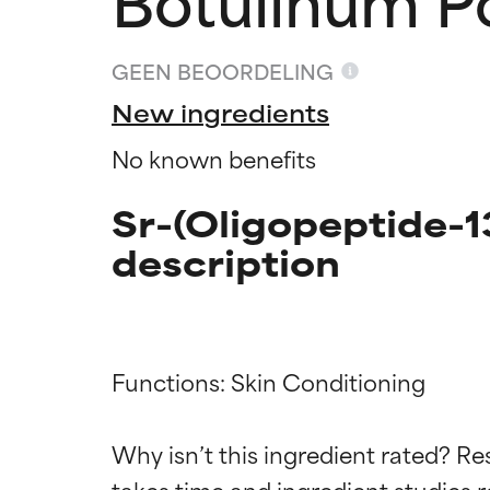
GEEN BEOORDELING
New ingredients
No known benefits
Sr-(Oligopeptide-1
description
Functions: Skin Conditioning

Beoordel
Beoordel
Why isn’t this ingredient rated? Re
takes time and ingredient studies r
BESTE
BESTE