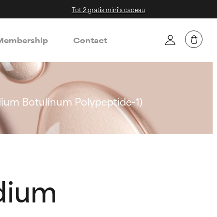
Tot 2 gratis mini's cadeau
embership
Contact
dium Botulinum Polypeptide-1)
idium