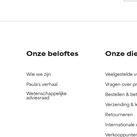
ORDELING
ORDELING
ingrediënt nog niet beoordeeld omdat we het onderzoek ernaar 
ingrediënt nog niet beoordeeld omdat we het onderzoek ernaar 
n.
n.
Onze beloftes
Onze di
Wie we zijn
Veelgestelde 
Paula's verhaal
Vragen over p
Wetenschappelijke
Bestellen & be
adviesraad
Verzending & l
Retourneren
Internationale
Verkooppunte