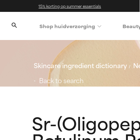
15% korting op summer essentials
Shop huidverzorging
Beaut
Skincare ingredient dictionary
Ne
Back to search
Sr-(Oligopep
Botulinum Po