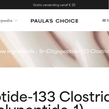
Gratis verzending vanaf € 25
M
ypedia
w ingredients
Sr-(Oligopeptide-133 Clostri
tide-133 Clostr
lypeptide-1)