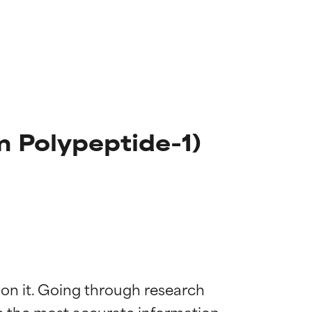
m Polypeptide-1)
 on it. Going through research 
de the most accurate information 