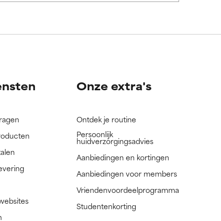
nog niet
nog niet
ensten
Onze extra's
vragen
Ontdek je routine
Persoonlijk
roducten
huidverzorgingsadvies
talen
Aanbiedingen en kortingen
evering
Aanbiedingen voor members
Vriendenvoordeelprogramma
 websites
Studentenkorting
n