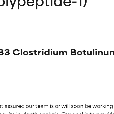
33 Clostridium Botulinu
ingen van ingrediënten
ingen van ingrediënten
st assured our team is or will soon be working
equire in-depth analysis. Our goal is to provi