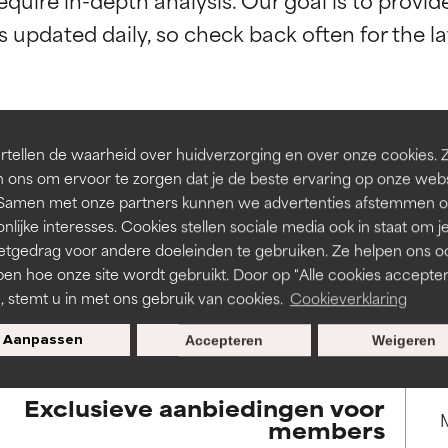
rsteund door onafhankelijk onderzoek. Uitstekend actief ingre
rsteund door onafhankelijk onderzoek. Uitstekend actief ingre
en of huidproblemen.
en of huidproblemen.
de textuur, stabiliteit of doordringbaarheid van een formule te 
de textuur, stabiliteit of doordringbaarheid van een formule te 
tellen de waarheid over huidverzorging en over onze cookies. 
D
D
BACK TO SEARCH
 ons om ervoor te zorgen dat je de beste ervaring op onze web
irriterend maar kan esthetische, stabiliteits- of andere problem
irriterend maar kan esthetische, stabiliteits- of andere problem
t. Samen met onze partners kunnen we advertenties afstemmen o
eperken.
eperken.
nlijke interesses. Cookies stellen sociale media ook in staat om j
etgedrag voor andere doeleinden te gebruiken. Ze helpen ons o
pen hoe onze site wordt gebruikt. Door op "Alle cookies accepter
s used to assess ingredients in this dictionary. Regulations regar
n, stemt u in met ons gebruik van cookies.
Cookieverklaring
tatie is aanwezig. Het risico wordt vergroot als het gecombineer
tatie is aanwezig. Het risico wordt vergroot als het gecombineer
tische ingrediënten.
tische ingrediënten.
Aanpassen
Accepteren
Weigeren
ntsteking, droogheid, enz. veroorzaken. Kan in sommige gevallen 
ntsteking, droogheid, enz. veroorzaken. Kan in sommige gevallen 
Exclusieve aanbiedingen voor
ver het algemeen is bewezen dat het meer kwaad dan goed doet
ver het algemeen is bewezen dat het meer kwaad dan goed doet
members