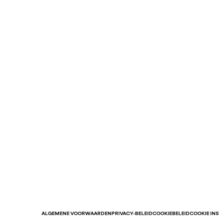
ALGEMENE VOORWAARDEN
PRIVACY-BELEID
COOKIEBELEID
COOKIE IN