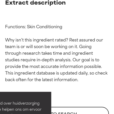
Extract description
Functions: Skin Conditioning

Why isn’t this ingredient rated? Rest assured our 
team is or will soon be working on it. Going 
through research takes time and ingredient 
studies require in-depth analysis. Our goal is to 
provide the most accurate information possible. 
Beoordelingen van
Beoordelingen van
This ingredient database is updated daily, so check 
ingrediënten
ingrediënten
BESTE
BESTE
Bewezen en ondersteund door
Bewezen en ondersteund door
id over huidverzorging
onafhankelijk onderzoek.
onafhankelijk onderzoek.
Ze helpen ons om ervoor
Uitstekend actief ingrediënt
Uitstekend actief ingrediënt
BACK TO SEARCH