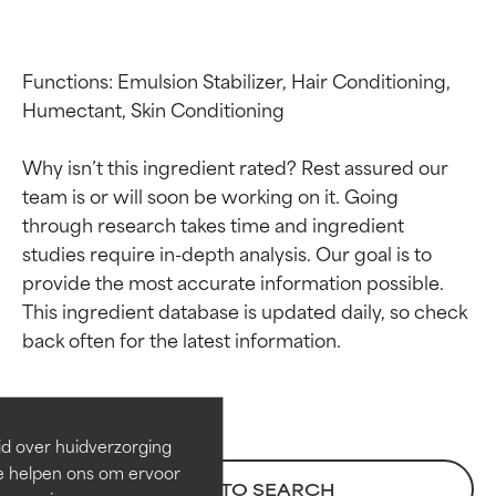
Functions: Emulsion Stabilizer, Hair Conditioning, 
Humectant, Skin Conditioning

Why isn’t this ingredient rated? Rest assured our 
team is or will soon be working on it. Going 
through research takes time and ingredient 
studies require in-depth analysis. Our goal is to 
provide the most accurate information possible. 
Beoordelingen van
Beoordelingen van
This ingredient database is updated daily, so check 
ingrediënten
ingrediënten
BESTE
BESTE
Bewezen en ondersteund door
Bewezen en ondersteund door
id over huidverzorging
onafhankelijk onderzoek.
onafhankelijk onderzoek.
Ze helpen ons om ervoor
BACK TO SEARCH
Uitstekend actief ingrediënt
Uitstekend actief ingrediënt