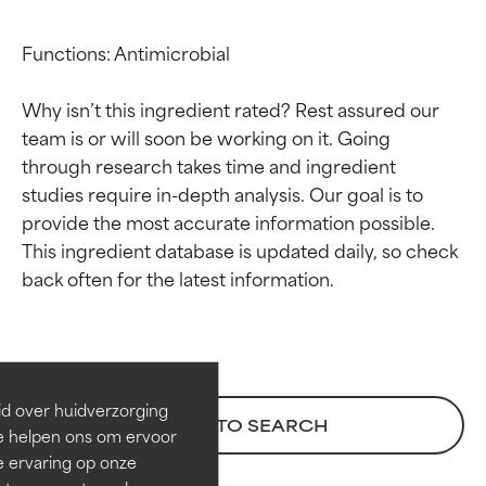
Functions: Antimicrobial

Why isn’t this ingredient rated? Rest assured our 
team is or will soon be working on it. Going 
through research takes time and ingredient 
studies require in-depth analysis. Our goal is to 
provide the most accurate information possible. 
This ingredient database is updated daily, so check 
Beoordelingen van
Beoordelingen van
ingrediënten
ingrediënten
BESTE
BESTE
Bewezen en ondersteund door
Bewezen en ondersteund door
id over huidverzorging
BACK TO SEARCH
onafhankelijk onderzoek.
onafhankelijk onderzoek.
Ze helpen ons om ervoor
Uitstekend actief ingrediënt
Uitstekend actief ingrediënt
e ervaring op onze
voor de meeste huidtypen of
voor de meeste huidtypen of