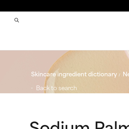
Skincare ingredient dictionary
Ne
Back to search
Sodium Pal