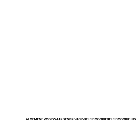
ALGEMENE VOORWAARDEN
PRIVACY-BELEID
COOKIEBELEID
COOKIE IN