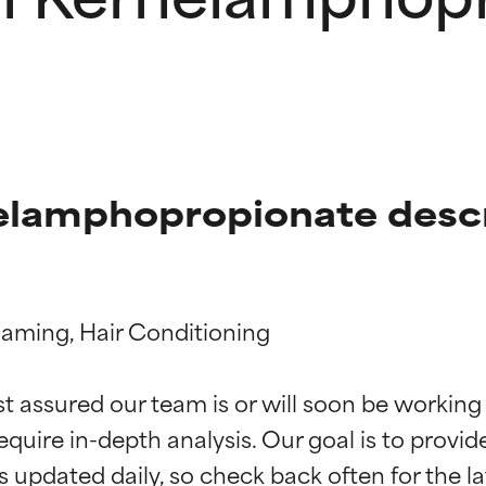
lamphopropionate descr
oaming, Hair Conditioning

ingen van ingrediënten
ingen van ingrediënten
st assured our team is or will soon be working
equire in-depth analysis. Our goal is to provi