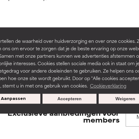
rsteund door onafhankelijk onderzoek. Uitstekend actief ingre
rsteund door onafhankelijk onderzoek. Uitstekend actief ingre
en of huidproblemen.
en of huidproblemen.
de textuur, stabiliteit of doordringbaarheid van een formule te 
de textuur, stabiliteit of doordringbaarheid van een formule te 
BACK TO SEARCH
tellen de waarheid over huidverzorging en over onze cookies. 
D
D
 ons om ervoor te zorgen dat je de beste ervaring op onze web
irriterend maar kan esthetische, stabiliteits- of andere problem
irriterend maar kan esthetische, stabiliteits- of andere problem
t. Samen met onze partners kunnen we advertenties afstemmen o
eperken.
eperken.
nlijke interesses. Cookies stellen sociale media ook in staat om j
etgedrag voor andere doeleinden te gebruiken. Ze helpen ons o
s used to assess ingredients in this dictionary. Regulations regar
pen hoe onze site wordt gebruikt. Door op "Alle cookies accepter
n, stemt u in met ons gebruik van cookies.
Cookieverklaring
tatie is aanwezig. Het risico wordt vergroot als het gecombineer
tatie is aanwezig. Het risico wordt vergroot als het gecombineer
tische ingrediënten.
tische ingrediënten.
Aanpassen
Accepteren
Weigeren
Exclusieve aanbiedingen voor
ntsteking, droogheid, enz. veroorzaken. Kan in sommige gevallen 
ntsteking, droogheid, enz. veroorzaken. Kan in sommige gevallen 
members
ver het algemeen is bewezen dat het meer kwaad dan goed doet
ver het algemeen is bewezen dat het meer kwaad dan goed doet
ORDELING
ORDELING