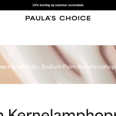
15% korting op summer essentials
w ingredients
Sodium Palm Kernelamphop
m Kernelamphop