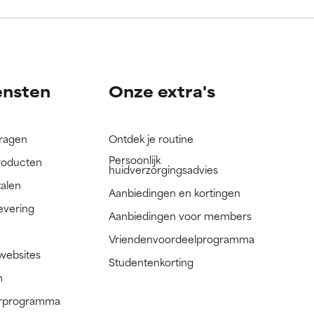
nog niet
nog niet
ensten
Onze extra's
vragen
Ontdek je routine
Persoonlijk
roducten
huidverzorgingsadvies
talen
Aanbiedingen en kortingen
evering
Aanbiedingen voor members
Vriendenvoordeelprogramma
 websites
Studentenkorting
n
nerprogramma