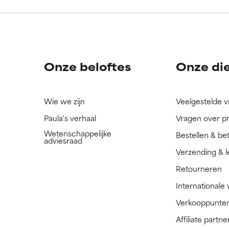
ingrediënt nog niet beoordeeld omdat we het onderzoek ernaar 
ingrediënt nog niet beoordeeld omdat we het onderzoek ernaar 
n.
n.
Onze beloftes
Onze di
Wie we zijn
Veelgestelde 
Paula's verhaal
Vragen over p
Wetenschappelijke
Bestellen & be
adviesraad
Verzending & l
Retourneren
Internationale
Verkooppunte
Affiliate part