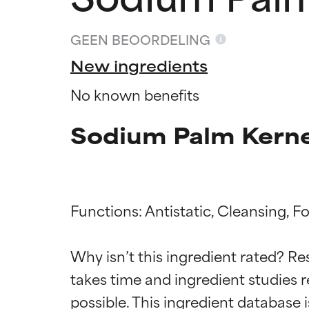
GEEN BEOORDELING
New ingredients
No known benefits
Sodium Palm Kerne
Functions: Antistatic, Cleansing, F
Beoordel
Beoordel
Why isn’t this ingredient rated? Re
takes time and ingredient studies r
BESTE
BESTE