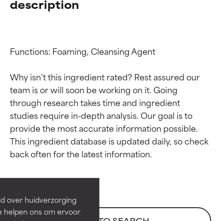
description
Functions: Foaming, Cleansing Agent

Why isn’t this ingredient rated? Rest assured our 
team is or will soon be working on it. Going 
through research takes time and ingredient 
studies require in-depth analysis. Our goal is to 
provide the most accurate information possible. 
Beoordelingen van
Beoordelingen van
This ingredient database is updated daily, so check 
ingrediënten
ingrediënten
BESTE
BESTE
Bewezen en ondersteund door
Bewezen en ondersteund door
id over huidverzorging
onafhankelijk onderzoek.
onafhankelijk onderzoek.
Ze helpen ons om ervoor
Uitstekend actief ingrediënt
Uitstekend actief ingrediënt
BACK TO SEARCH