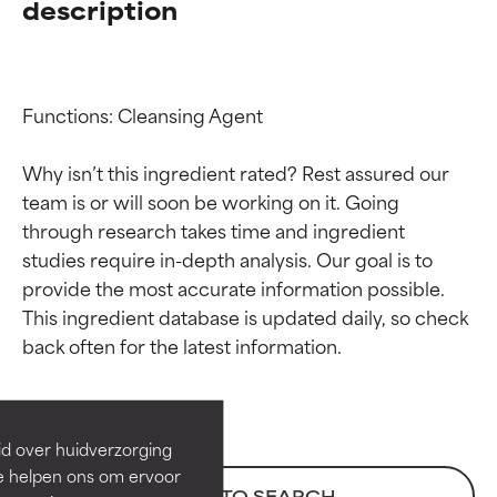
description
Functions: Cleansing Agent

Why isn’t this ingredient rated? Rest assured our 
team is or will soon be working on it. Going 
through research takes time and ingredient 
studies require in-depth analysis. Our goal is to 
provide the most accurate information possible. 
Beoordelingen van
Beoordelingen van
This ingredient database is updated daily, so check 
ingrediënten
ingrediënten
BESTE
BESTE
Bewezen en ondersteund door
Bewezen en ondersteund door
id over huidverzorging
onafhankelijk onderzoek.
onafhankelijk onderzoek.
Ze helpen ons om ervoor
Uitstekend actief ingrediënt
Uitstekend actief ingrediënt
BACK TO SEARCH