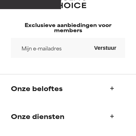
Exclusieve aanbiedingen voor
members
Verstuur
Onze beloftes
Wie we zijn
Onze diensten
Paula's verhaal
Wetenschappelijke adviesraad
Veelgestelde vragen