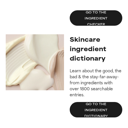
GO TO THE
INGREDIENT
CHECKER
Skincare
ingredient
dictionary
Learn about the good, the
bad & the stay-far-away-
from ingredients with
over 1800 searchable
entries.
GO TO THE
INGREDIENT
DICTIONARY