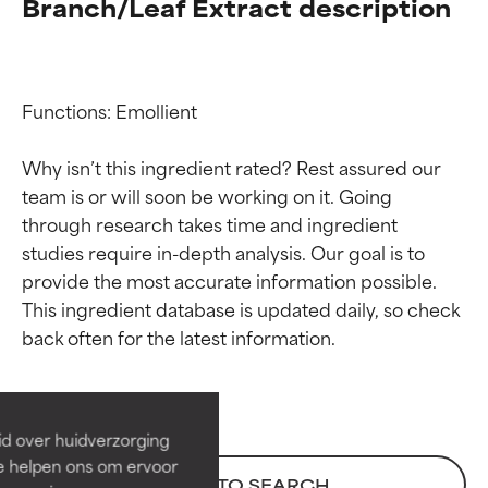
Branch/Leaf Extract description
Functions: Emollient

Why isn’t this ingredient rated? Rest assured our 
team is or will soon be working on it. Going 
through research takes time and ingredient 
studies require in-depth analysis. Our goal is to 
provide the most accurate information possible. 
Beoordelingen van
Beoordelingen van
This ingredient database is updated daily, so check 
ingrediënten
ingrediënten
BESTE
BESTE
Bewezen en ondersteund door
Bewezen en ondersteund door
id over huidverzorging
onafhankelijk onderzoek.
onafhankelijk onderzoek.
Ze helpen ons om ervoor
Uitstekend actief ingrediënt
Uitstekend actief ingrediënt
BACK TO SEARCH