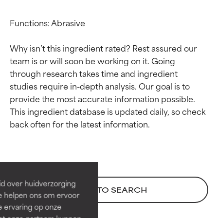
Functions: Abrasive

Why isn’t this ingredient rated? Rest assured our 
team is or will soon be working on it. Going 
through research takes time and ingredient 
studies require in-depth analysis. Our goal is to 
provide the most accurate information possible. 
This ingredient database is updated daily, so check 
Beoordelingen van
Beoordelingen van
ingrediënten
ingrediënten
BESTE
BESTE
Bewezen en ondersteund door
Bewezen en ondersteund door
id over huidverzorging
BACK TO SEARCH
onafhankelijk onderzoek.
onafhankelijk onderzoek.
Ze helpen ons om ervoor
Uitstekend actief ingrediënt
Uitstekend actief ingrediënt
e ervaring op onze
voor de meeste huidtypen of
voor de meeste huidtypen of
et onze partners kunnen