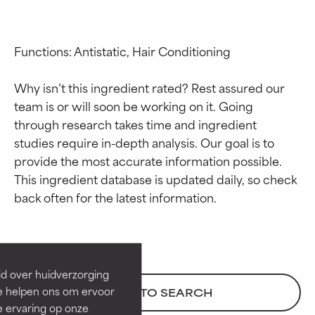
Functions: Antistatic, Hair Conditioning

Why isn’t this ingredient rated? Rest assured our 
team is or will soon be working on it. Going 
through research takes time and ingredient 
studies require in-depth analysis. Our goal is to 
provide the most accurate information possible. 
This ingredient database is updated daily, so check 
Beoordelingen van
Beoordelingen van
ingrediënten
ingrediënten
BESTE
BESTE
Bewezen en ondersteund door
Bewezen en ondersteund door
id over huidverzorging
onafhankelijk onderzoek.
onafhankelijk onderzoek.
Ze helpen ons om ervoor
BACK TO SEARCH
Uitstekend actief ingrediënt
Uitstekend actief ingrediënt
e ervaring op onze