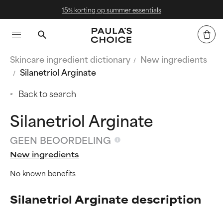
er essentials
Gratis verzending
Skincare ingredient dictionary
New ingredients
Silanetriol Arginate
Back to search
Silanetriol Arginate
GEEN BEOORDELING
New ingredients
No known benefits
Silanetriol Arginate description