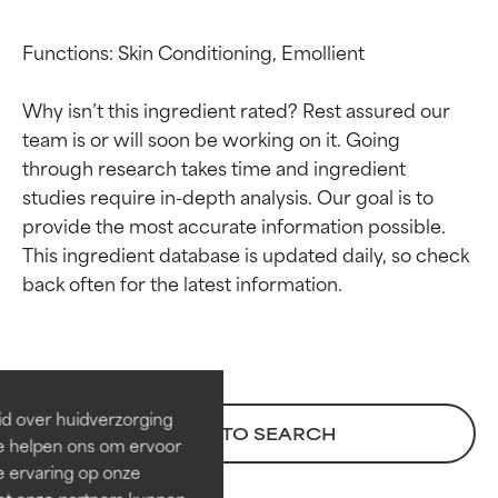
Functions: Skin Conditioning, Emollient

Why isn’t this ingredient rated? Rest assured our 
team is or will soon be working on it. Going 
through research takes time and ingredient 
studies require in-depth analysis. Our goal is to 
provide the most accurate information possible. 
This ingredient database is updated daily, so check 
Beoordelingen van
Beoordelingen van
ingrediënten
ingrediënten
BESTE
BESTE
Bewezen en ondersteund door
Bewezen en ondersteund door
id over huidverzorging
BACK TO SEARCH
onafhankelijk onderzoek.
onafhankelijk onderzoek.
Ze helpen ons om ervoor
Uitstekend actief ingrediënt
Uitstekend actief ingrediënt
e ervaring op onze
voor de meeste huidtypen of
voor de meeste huidtypen of
et onze partners kunnen