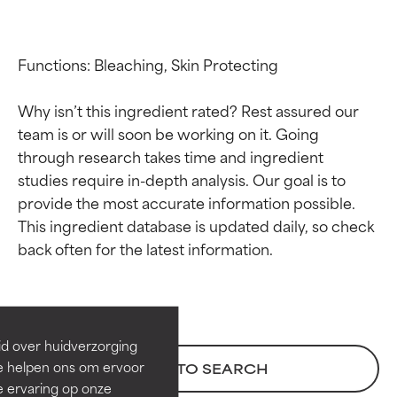
Functions: Bleaching, Skin Protecting

Why isn’t this ingredient rated? Rest assured our 
team is or will soon be working on it. Going 
through research takes time and ingredient 
studies require in-depth analysis. Our goal is to 
provide the most accurate information possible. 
This ingredient database is updated daily, so check 
Beoordelingen van
Beoordelingen van
ingrediënten
ingrediënten
BESTE
BESTE
Bewezen en ondersteund door
Bewezen en ondersteund door
id over huidverzorging
onafhankelijk onderzoek.
onafhankelijk onderzoek.
Ze helpen ons om ervoor
BACK TO SEARCH
Uitstekend actief ingrediënt
Uitstekend actief ingrediënt
e ervaring op onze