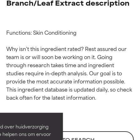
Branch/Leaf Extract description
Functions: Skin Conditioning

Why isn’t this ingredient rated? Rest assured our 
team is or will soon be working on it. Going 
through research takes time and ingredient 
studies require in-depth analysis. Our goal is to 
provide the most accurate information possible. 
Beoordelingen van
Beoordelingen van
This ingredient database is updated daily, so check 
ingrediënten
ingrediënten
BESTE
BESTE
Bewezen en ondersteund door
Bewezen en ondersteund door
id over huidverzorging
onafhankelijk onderzoek.
onafhankelijk onderzoek.
Ze helpen ons om ervoor
Uitstekend actief ingrediënt
Uitstekend actief ingrediënt
BACK TO SEARCH