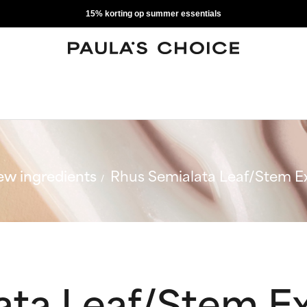
15% korting op summer essentials
w ingredients
Rhus Semialata Leaf/Stem E
ata Leaf/Stem Ex