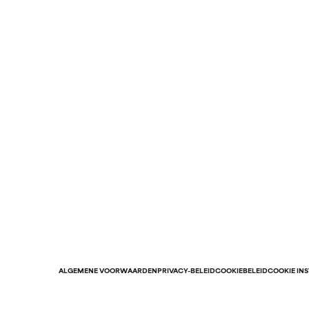
ALGEMENE VOORWAARDEN
PRIVACY-BELEID
COOKIEBELEID
COOKIE IN