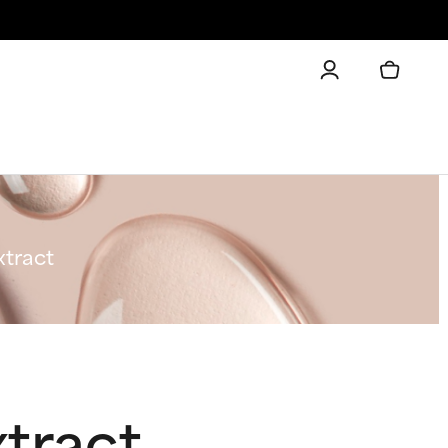
xtract
tract