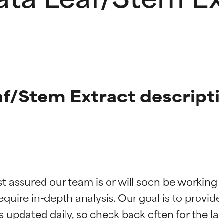
f/Stem Extract descript
ingen van ingrediënten
ingen van ingrediënten
st assured our team is or will soon be working
equire in-depth analysis. Our goal is to provi