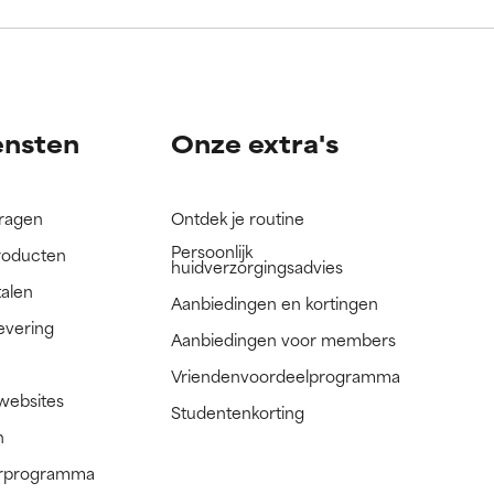
nog niet
nog niet
ensten
Onze extra's
vragen
Ontdek je routine
Persoonlijk
roducten
huidverzorgingsadvies
talen
Aanbiedingen en kortingen
evering
Aanbiedingen voor members
Vriendenvoordeelprogramma
 websites
Studentenkorting
n
nerprogramma