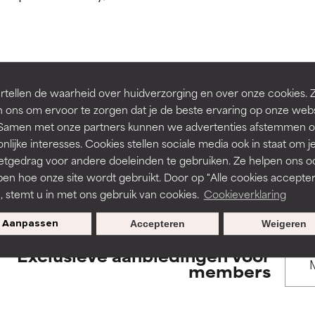
rsteund door onafhankelijk onderzoek. Uitstekend actief ingre
rsteund door onafhankelijk onderzoek. Uitstekend actief ingre
en of huidproblemen.
en of huidproblemen.
de textuur, stabiliteit of doordringbaarheid van een formule te 
de textuur, stabiliteit of doordringbaarheid van een formule te 
BACK TO SEARCH
tellen de waarheid over huidverzorging en over onze cookies. 
D
D
 ons om ervoor te zorgen dat je de beste ervaring op onze web
irriterend maar kan esthetische, stabiliteits- of andere problem
irriterend maar kan esthetische, stabiliteits- of andere problem
t. Samen met onze partners kunnen we advertenties afstemmen o
eperken.
eperken.
nlijke interesses. Cookies stellen sociale media ook in staat om j
etgedrag voor andere doeleinden te gebruiken. Ze helpen ons o
s used to assess ingredients in this dictionary. Regulations regar
pen hoe onze site wordt gebruikt. Door op "Alle cookies accepter
n, stemt u in met ons gebruik van cookies.
Cookieverklaring
tatie is aanwezig. Het risico wordt vergroot als het gecombineer
tatie is aanwezig. Het risico wordt vergroot als het gecombineer
tische ingrediënten.
tische ingrediënten.
Aanpassen
Accepteren
Weigeren
Exclusieve aanbiedingen voor
ntsteking, droogheid, enz. veroorzaken. Kan in sommige gevallen 
ntsteking, droogheid, enz. veroorzaken. Kan in sommige gevallen 
members
ver het algemeen is bewezen dat het meer kwaad dan goed doet
ver het algemeen is bewezen dat het meer kwaad dan goed doet
ORDELING
ORDELING