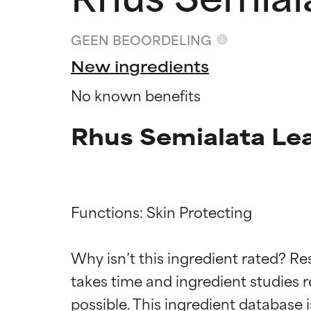
GEEN BEOORDELING
New ingredients
No known benefits
Rhus Semialata Lea
Functions: Skin Protecting

Beoordel
Beoordel
Why isn’t this ingredient rated? Re
takes time and ingredient studies r
BESTE
BESTE