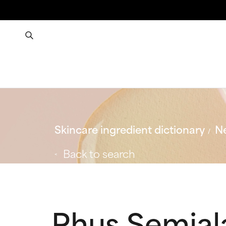
Skincare ingredient dictionary
Ne
Back to search
Rhus Semial