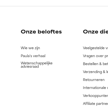
ingrediënt nog niet beoordeeld omdat we het onderzoek ernaar 
ingrediënt nog niet beoordeeld omdat we het onderzoek ernaar 
n.
n.
Onze beloftes
Onze di
Wie we zijn
Veelgestelde 
Paula's verhaal
Vragen over p
Wetenschappelijke
Bestellen & be
adviesraad
Verzending & l
Retourneren
Internationale
Verkooppunte
Affiliate part