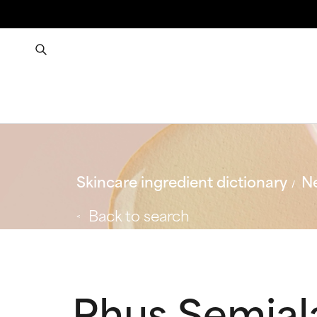
Skincare ingredient dictionary
Ne
Back to search
Rhus Semiala