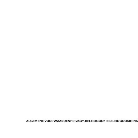
ALGEMENE VOORWAARDEN
PRIVACY-BELEID
COOKIEBELEID
COOKIE IN