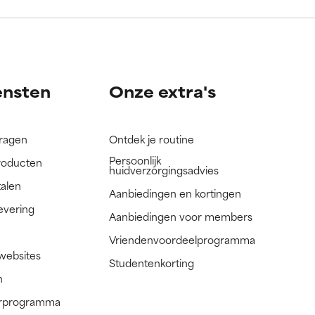
nog niet
nog niet
ensten
Onze extra's
vragen
Ontdek je routine
Persoonlijk
roducten
huidverzorgingsadvies
talen
Aanbiedingen en kortingen
evering
Aanbiedingen voor members
Vriendenvoordeelprogramma
 websites
Studentenkorting
n
nerprogramma