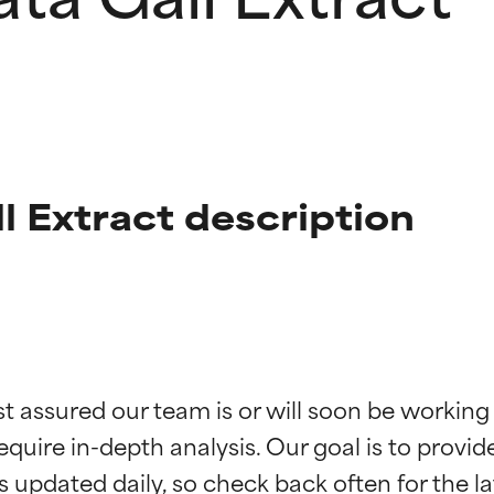
l Extract description
ingen van ingrediënten
ingen van ingrediënten
st assured our team is or will soon be working
equire in-depth analysis. Our goal is to provi