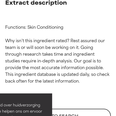
Extract description
Functions: Skin Conditioning

Why isn’t this ingredient rated? Rest assured our 
team is or will soon be working on it. Going 
through research takes time and ingredient 
studies require in-depth analysis. Our goal is to 
provide the most accurate information possible. 
Beoordelingen van
Beoordelingen van
This ingredient database is updated daily, so check 
ingrediënten
ingrediënten
BESTE
BESTE
Bewezen en ondersteund door
Bewezen en ondersteund door
id over huidverzorging
onafhankelijk onderzoek.
onafhankelijk onderzoek.
Ze helpen ons om ervoor
Uitstekend actief ingrediënt
Uitstekend actief ingrediënt
BACK TO SEARCH