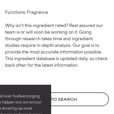
Functions: Fragrance

Why isn’t this ingredient rated? Rest assured our 
team is or will soon be working on it. Going 
through research takes time and ingredient 
studies require in-depth analysis. Our goal is to 
provide the most accurate information possible. 
This ingredient database is updated daily, so check 
Beoordelingen van
Beoordelingen van
ingrediënten
ingrediënten
BESTE
BESTE
Bewezen en ondersteund door
Bewezen en ondersteund door
id over huidverzorging
BACK TO SEARCH
onafhankelijk onderzoek.
onafhankelijk onderzoek.
Ze helpen ons om ervoor
Uitstekend actief ingrediënt
Uitstekend actief ingrediënt
e ervaring op onze
voor de meeste huidtypen of
voor de meeste huidtypen of
et onze partners kunnen