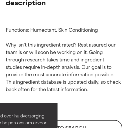
description
Functions: Humectant, Skin Conditioning

Why isn’t this ingredient rated? Rest assured our 
team is or will soon be working on it. Going 
through research takes time and ingredient 
studies require in-depth analysis. Our goal is to 
provide the most accurate information possible. 
Beoordelingen van
Beoordelingen van
This ingredient database is updated daily, so check 
ingrediënten
ingrediënten
BESTE
BESTE
Bewezen en ondersteund door
Bewezen en ondersteund door
id over huidverzorging
onafhankelijk onderzoek.
onafhankelijk onderzoek.
Ze helpen ons om ervoor
Uitstekend actief ingrediënt
Uitstekend actief ingrediënt
BACK TO SEARCH