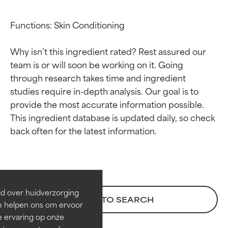
Functions: Skin Conditioning

Why isn’t this ingredient rated? Rest assured our 
team is or will soon be working on it. Going 
through research takes time and ingredient 
studies require in-depth analysis. Our goal is to 
provide the most accurate information possible. 
This ingredient database is updated daily, so check 
Beoordelingen van
Beoordelingen van
ingrediënten
ingrediënten
BESTE
BESTE
Bewezen en ondersteund door
Bewezen en ondersteund door
id over huidverzorging
BACK TO SEARCH
onafhankelijk onderzoek.
onafhankelijk onderzoek.
Ze helpen ons om ervoor
Uitstekend actief ingrediënt
Uitstekend actief ingrediënt
e ervaring op onze
voor de meeste huidtypen of
voor de meeste huidtypen of