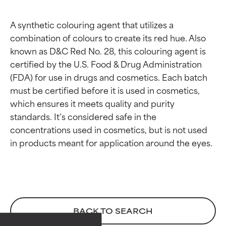
A synthetic colouring agent that utilizes a 
combination of colours to create its red hue. Also 
known as D&C Red No. 28, this colouring agent is 
certified by the U.S. Food & Drug Administration 
(FDA) for use in drugs and cosmetics. Each batch 
must be certified before it is used in cosmetics, 
which ensures it meets quality and purity 
standards. It’s considered safe in the 
concentrations used in cosmetics, but is not used 
Beoordelingen van
Beoordelingen van
ingrediënten
ingrediënten
BACK TO SEARCH
BESTE
BESTE