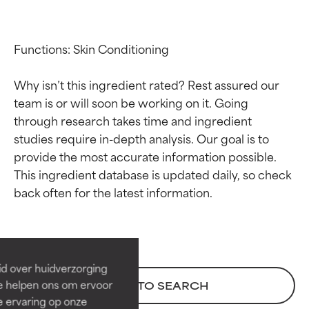
Functions: Skin Conditioning

Why isn’t this ingredient rated? Rest assured our 
team is or will soon be working on it. Going 
through research takes time and ingredient 
studies require in-depth analysis. Our goal is to 
provide the most accurate information possible. 
This ingredient database is updated daily, so check 
Beoordelingen van
Beoordelingen van
ingrediënten
ingrediënten
BESTE
BESTE
Bewezen en ondersteund door
Bewezen en ondersteund door
id over huidverzorging
onafhankelijk onderzoek.
onafhankelijk onderzoek.
Ze helpen ons om ervoor
BACK TO SEARCH
Uitstekend actief ingrediënt
Uitstekend actief ingrediënt
e ervaring op onze