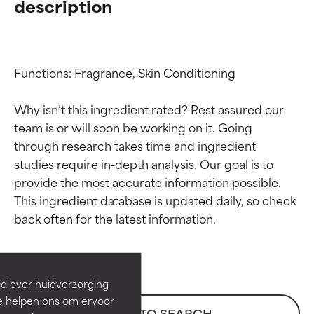
description
Functions: Fragrance, Skin Conditioning

Why isn’t this ingredient rated? Rest assured our 
team is or will soon be working on it. Going 
through research takes time and ingredient 
studies require in-depth analysis. Our goal is to 
provide the most accurate information possible. 
Beoordelingen van
Beoordelingen van
This ingredient database is updated daily, so check 
ingrediënten
ingrediënten
BESTE
BESTE
Bewezen en ondersteund door
Bewezen en ondersteund door
id over huidverzorging
onafhankelijk onderzoek.
onafhankelijk onderzoek.
Ze helpen ons om ervoor
Uitstekend actief ingrediënt
Uitstekend actief ingrediënt
BACK TO SEARCH