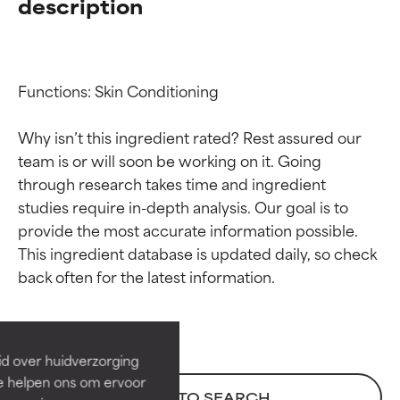
description
Functions: Skin Conditioning

Why isn’t this ingredient rated? Rest assured our 
team is or will soon be working on it. Going 
through research takes time and ingredient 
studies require in-depth analysis. Our goal is to 
provide the most accurate information possible. 
Beoordelingen van
Beoordelingen van
This ingredient database is updated daily, so check 
ingrediënten
ingrediënten
BESTE
BESTE
Bewezen en ondersteund door
Bewezen en ondersteund door
id over huidverzorging
onafhankelijk onderzoek.
onafhankelijk onderzoek.
Ze helpen ons om ervoor
Uitstekend actief ingrediënt
Uitstekend actief ingrediënt
BACK TO SEARCH