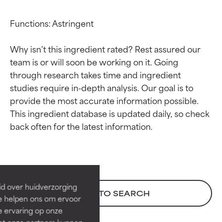
Functions: Astringent

Why isn’t this ingredient rated? Rest assured our 
team is or will soon be working on it. Going 
through research takes time and ingredient 
studies require in-depth analysis. Our goal is to 
provide the most accurate information possible. 
This ingredient database is updated daily, so check 
Beoordelingen van
Beoordelingen van
ingrediënten
ingrediënten
BESTE
BESTE
Bewezen en ondersteund door
Bewezen en ondersteund door
id over huidverzorging
BACK TO SEARCH
onafhankelijk onderzoek.
onafhankelijk onderzoek.
Ze helpen ons om ervoor
Uitstekend actief ingrediënt
Uitstekend actief ingrediënt
e ervaring op onze
voor de meeste huidtypen of
voor de meeste huidtypen of
et onze partners kunnen