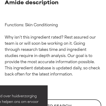
Amide description
Functions: Skin Conditioning

Why isn’t this ingredient rated? Rest assured our 
team is or will soon be working on it. Going 
through research takes time and ingredient 
studies require in-depth analysis. Our goal is to 
provide the most accurate information possible. 
Beoordelingen van
Beoordelingen van
This ingredient database is updated daily, so check 
ingrediënten
ingrediënten
BESTE
BESTE
Bewezen en ondersteund door
Bewezen en ondersteund door
id over huidverzorging
onafhankelijk onderzoek.
onafhankelijk onderzoek.
Ze helpen ons om ervoor
Uitstekend actief ingrediënt
Uitstekend actief ingrediënt
BACK TO SEARCH