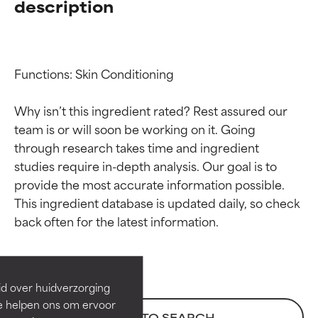
description
Functions: Skin Conditioning

Why isn’t this ingredient rated? Rest assured our 
team is or will soon be working on it. Going 
through research takes time and ingredient 
studies require in-depth analysis. Our goal is to 
provide the most accurate information possible. 
Beoordelingen van
Beoordelingen van
This ingredient database is updated daily, so check 
ingrediënten
ingrediënten
BESTE
BESTE
Bewezen en ondersteund door
Bewezen en ondersteund door
id over huidverzorging
onafhankelijk onderzoek.
onafhankelijk onderzoek.
Ze helpen ons om ervoor
Uitstekend actief ingrediënt
Uitstekend actief ingrediënt
BACK TO SEARCH