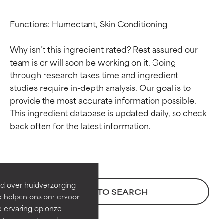
Functions: Humectant, Skin Conditioning

Why isn’t this ingredient rated? Rest assured our 
team is or will soon be working on it. Going 
through research takes time and ingredient 
studies require in-depth analysis. Our goal is to 
provide the most accurate information possible. 
This ingredient database is updated daily, so check 
Beoordelingen van
Beoordelingen van
ingrediënten
ingrediënten
BESTE
BESTE
Bewezen en ondersteund door
Bewezen en ondersteund door
id over huidverzorging
BACK TO SEARCH
onafhankelijk onderzoek.
onafhankelijk onderzoek.
Ze helpen ons om ervoor
Uitstekend actief ingrediënt
Uitstekend actief ingrediënt
e ervaring op onze
voor de meeste huidtypen of
voor de meeste huidtypen of