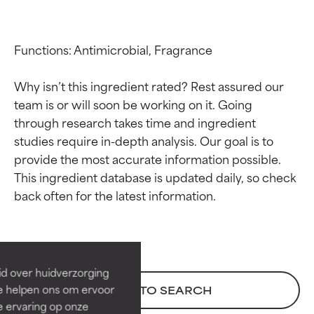
Functions: Antimicrobial, Fragrance

Why isn’t this ingredient rated? Rest assured our 
team is or will soon be working on it. Going 
through research takes time and ingredient 
studies require in-depth analysis. Our goal is to 
provide the most accurate information possible. 
This ingredient database is updated daily, so check 
Beoordelingen van
Beoordelingen van
ingrediënten
ingrediënten
BESTE
BESTE
Bewezen en ondersteund door
Bewezen en ondersteund door
id over huidverzorging
onafhankelijk onderzoek.
onafhankelijk onderzoek.
Ze helpen ons om ervoor
BACK TO SEARCH
Uitstekend actief ingrediënt
Uitstekend actief ingrediënt
e ervaring op onze